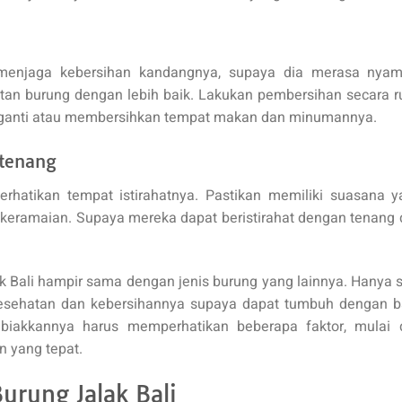
 menjaga kebersihan kandangnya, supaya dia merasa nyam
tan burung dengan lebih baik. Lakukan pembersihan secara r
in ganti atau membersihkan tempat makan dan minumannya.
 tenang
hatikan tempat istirahatnya. Pastikan memiliki suasana y
i keramaian. Supaya mereka dapat beristirahat dengan tenang
 Bali hampir sama dengan jenis burung yang lainnya. Hanya 
kesehatan dan kebersihannya supaya dapat tumbuh dengan ba
iakkannya harus memperhatikan beberapa faktor, mulai d
 yang tepat.
urung Jalak Bali