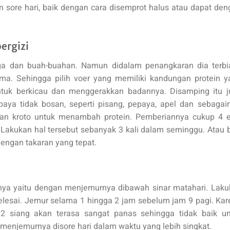
n sore hari, baik dengan cara disemprot halus atau dapat de
ergizi
a dan buah-buahan. Namun didalam penangkaran dia terbi
. Sehingga pilih voer yang memiliki kandungan protein y
ntuk berkicau dan menggerakkan badannya. Disamping itu j
paya tidak bosan, seperti pisang, pepaya, apel dan sebagai
 dan kroto untuk menambah protein. Pemberiannya cukup 4 e
. Lakukan hal tersebut sebanyak 3 kali dalam seminggu. Atau 
engan takaran yang tepat.
tnya yaitu dengan menjemurnya dibawah sinar matahari. Lak
selesai. Jemur selama 1 hingga 2 jam sebelum jam 9 pagi. Ka
2 siang akan terasa sangat panas sehingga tidak baik un
menjemurnya disore hari dalam waktu yang lebih singkat.