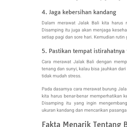
4. Jaga kebersihan kandang
Dalam merawat Jalak Bali kita harus
Disamping itu juga akan menjaga keseha
setiap pagi dan sore hari. Kemudian rut
5. Pastikan tempat istirahatnya
Cara merawat Jalak Bali dengan memper
tenang dan sunyi, kalau bisa jauhkan dar
tidak mudah stress.
Pada dasarnya cara merawat burung Jalak
kita harus benar-benar memperhatikan 
Disamping itu yang ingin mengembangb
ukuran kandang dan mencarikan pasangan
Fakta Menarik Tentang B