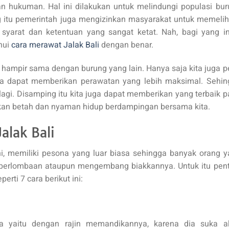
n hukuman. Hal ini dilakukan untuk melindungi populasi bu
g itu pemerintah juga mengizinkan masyarakat untuk memeli
arat dan ketentuan yang sangat ketat. Nah, bagi yang in
hui
cara merawat Jalak Bali
dengan benar.
 hampir sama dengan burung yang lain. Hanya saja kita juga p
a dapat memberikan perawatan yang lebih maksimal. Sehin
k lagi. Disamping itu kita juga dapat memberikan yang terbaik 
akan betah dan nyaman hidup berdampingan bersama kita.
alak Bali
ni, memiliki pesona yang luar biasa sehingga banyak orang 
, perlombaan ataupun mengembang biakkannya. Untuk itu pen
rti 7 cara berikut ini:
a yaitu dengan rajin memandikannya, karena dia suka a