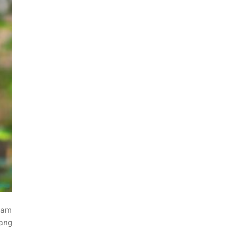
alam
ang