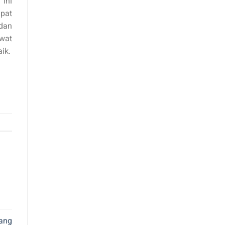
ini
pat
 dan
awat
ik.
ang