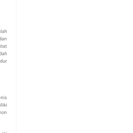
lah
 dan
itat
udah
edur
enis
liki
ohon