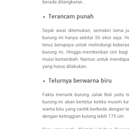
berada ditangkaran.
Terancam punah
Sejak awal ditemukan, semakin lama j
burung ini hanya sekitar 50 ekor saja.
terus berupaya untuk melindungi kebera
burung ini. Hingga memberikan izin bag
mulai bertambah. Namun untuk mendapatk
yang harus dilakukan.
Telurnya berwarna biru
Fakta menarik burung Jalak Bali yaitu t
burung ini akan bertelur ketika musim 
warna biru yang cantik berbeda dengan te
dengan ketinggian kurang lebih 175 cm.