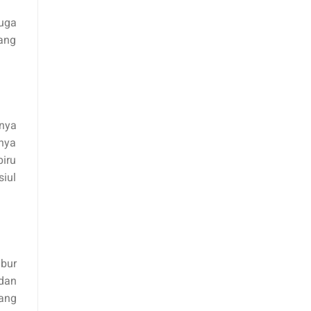
uga
yang
unya
nya
biru
siul
bur
dan
yang