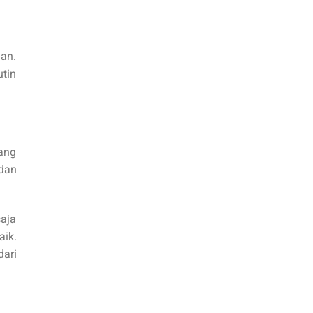
an.
utin
ang
 dan
saja
ik.
ari