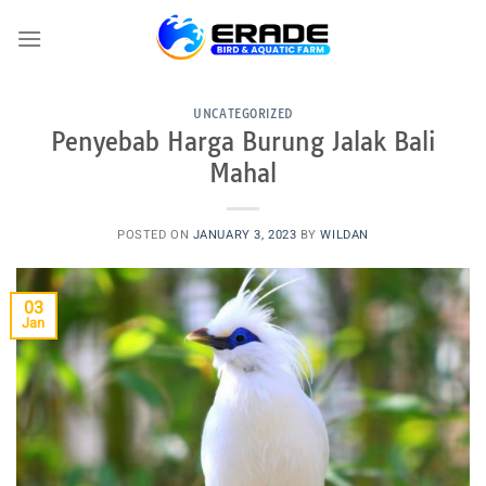
Skip
to
content
UNCATEGORIZED
Penyebab Harga Burung Jalak Bali
Mahal
POSTED ON
JANUARY 3, 2023
BY
WILDAN
03
Jan