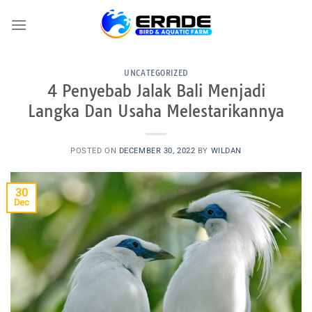
Skip
to
content
UNCATEGORIZED
4 Penyebab Jalak Bali Menjadi
Langka Dan Usaha Melestarikannya
POSTED ON
DECEMBER 30, 2022
BY
WILDAN
30
Dec