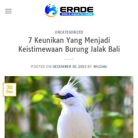
Skip
to
content
UNCATEGORIZED
7 Keunikan Yang Menjadi
Keistimewaan Burung Jalak Bali
POSTED ON
DECEMBER 30, 2022
BY
WILDAN
30
Dec